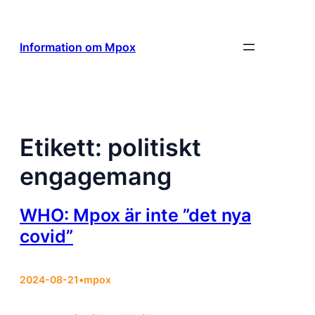
Hoppa
till
innehåll
Information om Mpox
Etikett:
politiskt
engagemang
WHO: Mpox är inte ”det nya
covid”
2024-08-21
•
mpox