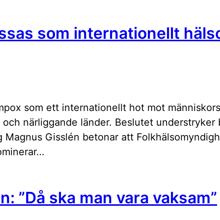
sas som internationellt häls
pox som ett internationellt hot mot människors
och närliggande länder. Beslutet understryker b
g Magnus Gisslén betonar att Folkhälsomyndigh
dominerar…
n: ”Då ska man vara vaksam”