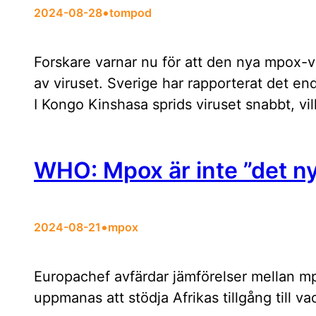
•
2024-08-28
tompod
Forskare varnar nu för att den nya mpox-va
av viruset. Sverige har rapporterat det end
I Kongo Kinshasa sprids viruset snabbt, vi
WHO: Mpox är inte ”det ny
•
2024-08-21
mpox
Europachef avfärdar jämförelser mellan mp
uppmanas att stödja Afrikas tillgång till va