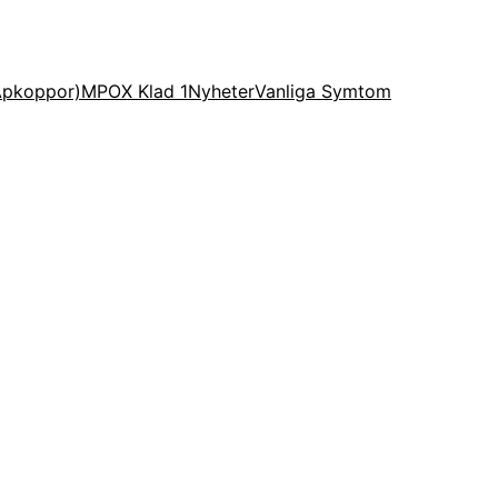
Apkoppor)
MPOX Klad 1
Nyheter
Vanliga Symtom