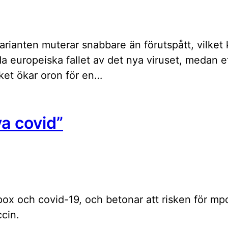
rianten muterar snabbare än förutspått, vilket 
a europeiska fallet av det nya viruset, medan et
lket ökar oron för en…
a covid”
ox och covid-19, och betonar att risken för mp
ccin.