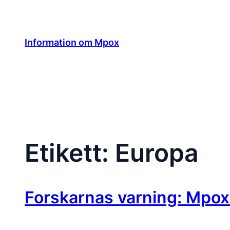
Hoppa
till
innehåll
Information om Mpox
Etikett:
Europa
Forskarnas varning: Mpox