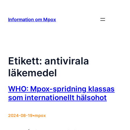
Hoppa
till
innehåll
Information om Mpox
Etikett:
antivirala
läkemedel
WHO: Mpox-spridning klassas
som internationellt hälsohot
2024-08-19
•
mpox